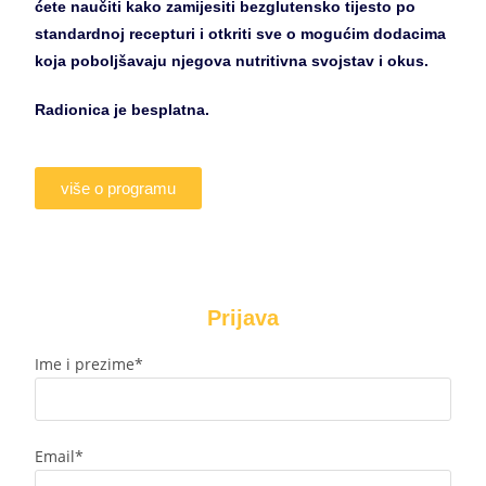
ćete naučiti kako zamijesiti bezglutensko tijesto po
standardnoj recepturi i otkriti sve o mogućim dodacima
koja poboljšavaju njegova nutritivna svojstav i okus.
Radionica je besplatna.
više o programu
Prijava
Ime i prezime*
Email*