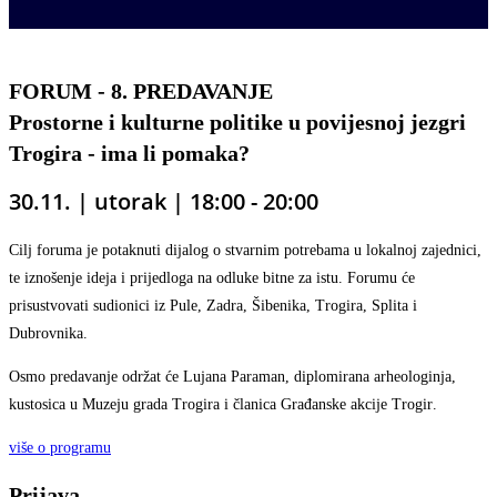
FORUM - 8. PREDAVANJE
Prostorne i kulturne politike u povijesnoj jezgri
Trogira - ima li pomaka?
30.11. | utorak
| 18
:00 - 20:00
Cilj foruma je potaknuti dijalog o stvarnim potrebama u lokalnoj zajednici,
te iznošenje ideja i prijedloga na odluke bitne za istu. Forumu će
prisustvovati sudionici iz Pule, Zadra, Šibenika, Trogira, Splita i
Dubrovnika.
Osmo predavanje održat će Lujana Paraman,
diplomirana arheologinja,
kustosica u Muzeju grada Trogira i
članica Građanske akcije Trogir
.
više o programu
Prijava