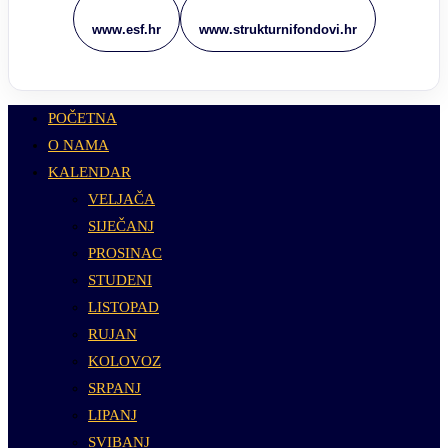
www.esf.hr
www.strukturnifondovi.hr
POČETNA
O NAMA
KALENDAR
VELJAČA
SIJEČANJ
PROSINAC
STUDENI
LISTOPAD
RUJAN
KOLOVOZ
SRPANJ
LIPANJ
SVIBANJ