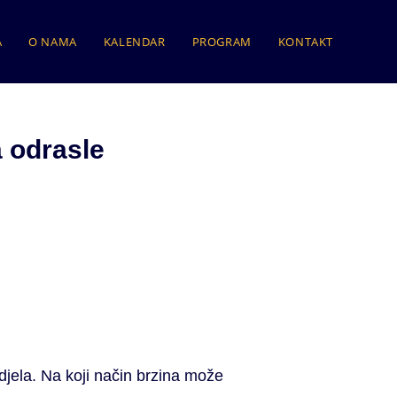
A
O NAMA
KALENDAR
PROGRAM
KONTAKT
 odrasle
djela. Na koji način brzina može