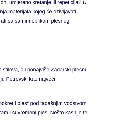
on, umjereno kretanje ili repeticija? U
anja materijala kojeg će oživljavati
grati sa samim oblikom plesnog
h stilova, ali ponajviše Zadarski plesni
ju Petrovski kao najveći
,pokret i ples“ pod tadašnjim vodstvom
gram i suvremeni ples. Nešto kasnije te