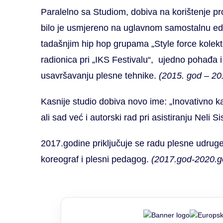
Paralelno sa Studiom, dobiva na korištenje pr
bilo je usmjereno na uglavnom samostalnu eduk
tadašnjim hip hop grupama „Style force kolektiv
radionica pri „IKS Festivalu“, ujedno pohađa 
usavršavanju plesne tehnike.
(2015. god – 20
Kasnije studio dobiva novo ime: „Inovativno ka
ali sad već i autorski rad pri asistiranju Neli S
2017.godine priključuje se radu plesne udruge „
koreograf i plesni pedagog.
(2017.god-2020.g