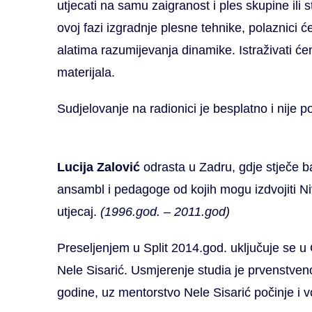
utjecati na samu zaigranost i ples skupine ili 
ovoj fazi izgradnje plesne tehnike, polaznici će 
alatima razumijevanja dinamike. Istraživati ć
materijala.
Sudjelovanje na radionici je besplatno i nije 
Lucija Zalović
odrasta u Zadru, gdje stječe ba
ansambl i pedagoge od kojih mogu izdvojiti Ni
utjecaj.
(1996.god. – 2011.god)
Preseljenjem u Split 2014.god. uključuje se u 
Nele Sisarić. Usmjerenje studia je prvenstveno
godine, uz mentorstvo Nele Sisarić počinje i vo