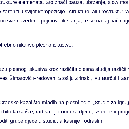
strukture elemenata. Što znači pauza, ubrzanje, slow moti
zaroniti u svijet kompozicije i strukture, ali i restrukturir
emo sve navedene pojmove ili stanja, te se na taj način i
potrebno nikakvo plesno iskustvo.
zu plesnog iskustva kroz različita plesna studija različiti
ves Šimatović Predovan, Stošiju Zrinski, Ivu Burčul i San
Gradsko kazalište mladih na plesni odjel „Studio za igru
 bilo kazalište, rad sa djecom i za djecu, izvedbeni pro
diti grupe djece u studiu, a kasnije i odraslih.