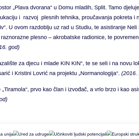
ostor „Plava dvorana“ u Domu mladih, Split. Tamo djeluje
aciju i razvoj plesnih tehnika, proučavanja pokreta i na
“. U ovom razdoblju uz rad u Studiu, te asistiranje Neli S
i raznorazne plesno – akrobatske radionice, te povremen
16. god)
zalište za djecu i mlade KIN KIN“, te se seli i na novu l
isarić i Kristini Lovrić na projektu „Normanologija“.
(2016.
Tiramola“, prvo kao član i izvođač, a vrlo brzo i kao asis
od)