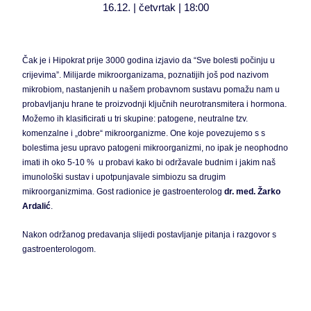
16.12. | četvrtak | 18:00
Čak je i Hipokrat prije 3000 godina izjavio da “Sve bolesti počinju u
crijevima”. Milijarde mikroorganizama, poznatijih još pod nazivom
mikrobiom, nastanjenih u našem probavnom sustavu pomažu nam u
probavljanju hrane te proizvodnji ključnih neurotransmitera i hormona.
Možemo ih klasificirati u tri skupine: patogene, neutralne tzv.
komenzalne i „dobre“ mikroorganizme. One koje povezujemo s s
bolestima jesu upravo patogeni mikroorganizmi, no ipak je neophodno
imati ih oko 5-10 % u probavi kako bi održavale budnim i jakim naš
imunološki sustav i upotpunjavale simbiozu sa drugim
mikroorganizmima. Gost radionice je gastroenterolog
dr. med. Žarko
Ardalić
.
Nakon održanog predavanja slijedi postavljanje pitanja i razgovor s
gastroenterologom.