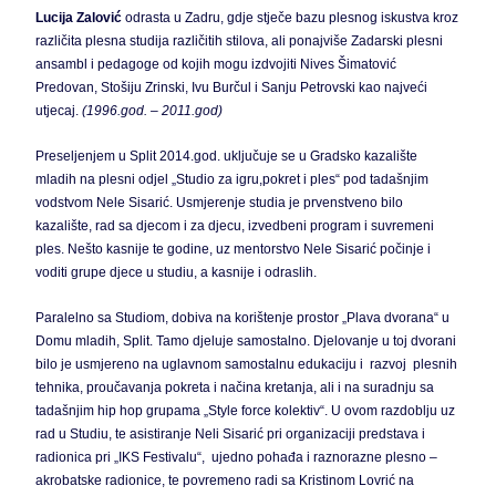
Lucija Zalović
odrasta u Zadru, gdje stječe bazu plesnog iskustva kroz
različita plesna studija različitih stilova, ali ponajviše Zadarski plesni
ansambl i pedagoge od kojih mogu izdvojiti Nives Šimatović
Predovan, Stošiju Zrinski, Ivu Burčul i Sanju Petrovski kao najveći
utjecaj.
(1996.god. – 2011.god)
Preseljenjem u Split 2014.god. uključuje se u Gradsko kazalište
mladih na plesni odjel „Studio za igru,pokret i ples“ pod tadašnjim
vodstvom Nele Sisarić. Usmjerenje studia je prvenstveno bilo
kazalište, rad sa djecom i za djecu, izvedbeni program i suvremeni
ples. Nešto kasnije te godine, uz mentorstvo Nele Sisarić počinje i
voditi grupe djece u studiu, a kasnije i odraslih.
Paralelno sa Studiom, dobiva na korištenje prostor „Plava dvorana“ u
Domu mladih, Split. Tamo djeluje samostalno. Djelovanje u toj dvorani
bilo je usmjereno na uglavnom samostalnu edukaciju i razvoj plesnih
tehnika, proučavanja pokreta i načina kretanja, ali i na suradnju sa
tadašnjim hip hop grupama „Style force kolektiv“. U ovom razdoblju uz
rad u Studiu, te asistiranje Neli Sisarić pri organizaciji predstava i
radionica pri „IKS Festivalu“, ujedno pohađa i raznorazne plesno –
akrobatske radionice, te povremeno radi sa Kristinom Lovrić na