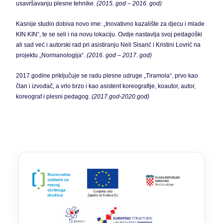
usavršavanju plesne tehnike.
(2015. god – 2016. god)
Kasnije studio dobiva novo ime: „Inovativno kazalište za djecu i mlade
KIN KIN“, te se seli i na novu lokaciju. Ovdje nastavlja svoj pedagoški
ali sad već i autorski rad pri asistiranju Neli Sisarić i Kristini Lovrić na
projektu „Normanologija“.
(2016. god – 2017. god)
2017.godine priključuje se radu plesne udruge „Tiramola“, prvo kao
član i izvođač, a vrlo brzo i kao asistent koreografije, koautor, autor,
koreograf i plesni pedagog.
(2017.god-2020.god)