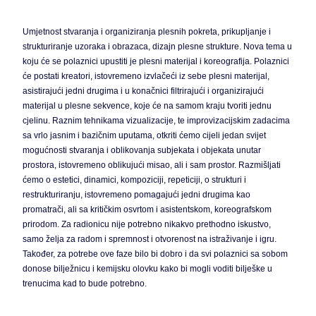
Umjetnost stvaranja i organiziranja plesnih pokreta, prikupljanje i
strukturiranje uzoraka i obrazaca, dizajn plesne strukture. Nova tema u
koju će se polaznici upustiti je plesni materijal i koreografija. Polaznici
će postati kreatori, istovremeno izvlačeći iz sebe plesni materijal,
asistirajući jedni drugima i u konačnici filtrirajući i organizirajući
materijal u plesne sekvence, koje će na samom kraju tvoriti jednu
cjelinu. Raznim tehnikama vizualizacije, te improvizacijskim zadacima
sa vrlo jasnim i bazičnim uputama, otkriti ćemo cijeli jedan svijet
mogućnosti stvaranja i oblikovanja subjekata i objekata unutar
prostora, istovremeno oblikujući misao, ali i sam prostor. Razmišljati
ćemo o estetici, dinamici, kompoziciji, repeticiji, o strukturi i
restrukturiranju, istovremeno pomagajući jedni drugima kao
promatrači, ali sa kritičkim osvrtom i asistentskom, koreografskom
prirodom. Za radionicu nije potrebno nikakvo prethodno iskustvo,
samo želja za radom i spremnost i otvorenost na istraživanje i igru.
Također, za potrebe ove faze bilo bi dobro i da svi polaznici sa sobom
donose bilježnicu i kemijsku olovku kako bi mogli voditi bilješke u
trenucima kad to bude potrebno.