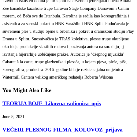
i životno iskustvo dobila je turnejom na drvenom jedrenjaku imena Amara
Zee kanadske kazališne trupe Caravan Stage Company Dunavom i Crnim
morem, od Beča sve do Istanbula. Karolina je radila kao koreografkinja i
asistentica za scenski pokret u HNK Varaždin i HNK Split. Podučavala je
suvremeni ples u studiju Sjene u Šibeniku i pokret u dramskom studiju Play
Drama u Splitu. Suosnivačica je TRAS kolektiva, plesne trupe okupljene
oko ideje produkcije vlastitih radova i pozivanja autora na suradnju, tj.
izvrtanja hijerarhije uobičajene prakse. Autorica je ‘džepnog mjuzikla’
Cabaret à la carte, trupe glazbenika i plesača, u kojem pjeva, pleše, piše,
koreografira, producira. 2016. godine bila je rezidencijalna umjetnica
Watermill Centera velikog američkog redatelja Roberta Wilsona
You Might Also Like
TEORIJA BOJE_Likovna radionica_opis
June 8, 2021
VEČERI PLESNOG FILMA_KOLOVOZ_prijava