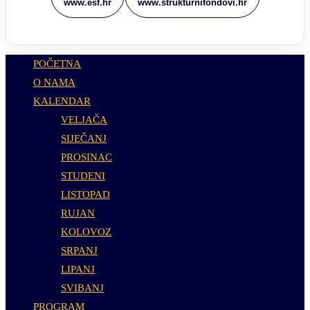
www.esf.hr
www.strukturnifondovi.hr
POČETNA
O NAMA
KALENDAR
VELJAČA
SIJEČANJ
PROSINAC
STUDENI
LISTOPAD
RUJAN
KOLOVOZ
SRPANJ
LIPANJ
SVIBANJ
PROGRAM