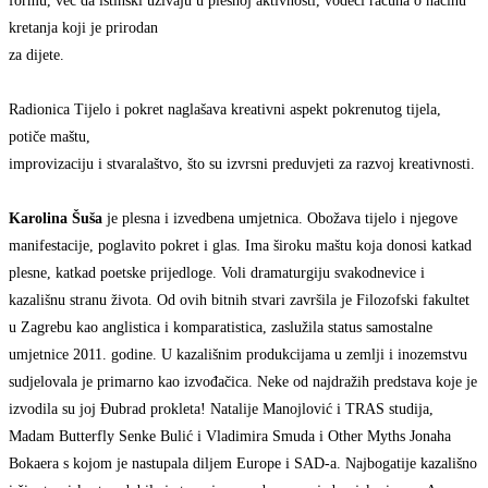
formu, već da istinski uživaju u plesnoj aktivnosti, vodeći računa o načinu
kretanja koji je prirodan
za dijete.
Radionica Tijelo i pokret naglašava kreativni aspekt pokrenutog tijela,
potiče maštu,
improvizaciju i stvaralaštvo, što su izvrsni preduvjeti za razvoj kreativnosti.
Karolina Šuša
je plesna i izvedbena umjetnica. Obožava tijelo i njegove
manifestacije, poglavito pokret i glas. Ima široku maštu koja donosi katkad
plesne, katkad poetske prijedloge. Voli dramaturgiju svakodnevice i
kazališnu stranu života. Od ovih bitnih stvari završila je Filozofski fakultet
u Zagrebu kao anglistica i komparatistica, zaslužila status samostalne
umjetnice 2011. godine. U kazališnim produkcijama u zemlji i inozemstvu
sudjelovala je primarno kao izvođačica. Neke od najdražih predstava koje je
izvodila su joj Đubrad prokleta! Natalije Manojlović i TRAS studija,
Madam Butterfly Senke Bulić i Vladimira Smuda i Other Myths Jonaha
Bokaera s kojom je nastupala diljem Europe i SAD-a. Najbogatije kazališno