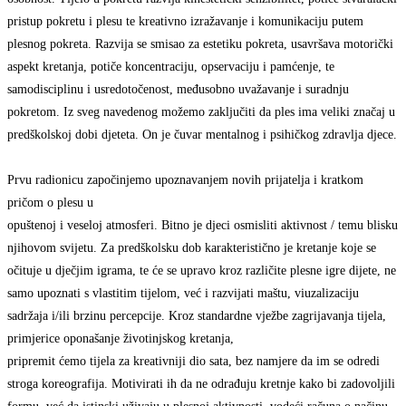
pristup pokretu i plesu te kreativno izražavanje i komunikaciju putem
plesnog pokreta. Razvija se smisao za estetiku pokreta, usavršava motorički
aspekt kretanja, potiče koncentraciju, opservaciju i pamćenje, te
samodisciplinu i usredotočenost, međusobno uvažavanje i suradnju
pokretom. Iz sveg navedenog možemo zaključiti da ples ima veliki značaj u
predškolskoj dobi djeteta. On je čuvar mentalnog i psihičkog zdravlja djece.
Prvu radionicu započinjemo upoznavanjem novih prijatelja i kratkom
pričom o plesu u
opuštenoj i veseloj atmosferi. Bitno je djeci osmisliti aktivnost / temu blisku
njihovom svijetu. Za predškolsku dob karakteristično je kretanje koje se
očituje u dječjim igrama, te će se upravo kroz različite plesne igre dijete, ne
samo upoznati s vlastitim tijelom, već i razvijati maštu, viuzalizaciju
sadržaja i/ili brzinu percepcije. Kroz standardne vježbe zagrijavanja tijela,
primjerice oponašanje životinjskog kretanja,
pripremit ćemo tijela za kreativniji dio sata, bez namjere da im se odredi
stroga koreografija. Motivirati ih da ne odrađuju kretnje kako bi zadovoljili