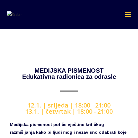
MEDIJSKA PISMENOST
Edukativna radionica za odrasle
12.1. | srijeda
|
18
:00 - 21:00
13.1. | četvrtak
|
18
:00 - 21:00
Medijska pismenost potiče vještine kritičkog
razmišljanja kako bi ljudi mogli nezavisno odabrati koje