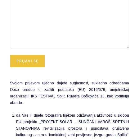
Svojom prijavom ujedno dajete suglasnost, sukladno odredbama
Opće uredbe o zaštiti podataka (EU) 2016/679, umjetničkoj
organizaciji IKS FESTIVAL Split, Ruđera Boškovića 13, kao voditelju
obrade:
da Vas ili dijete fotografira tijekom održavanja aktivnosti u sklopu
EU projekta „PROJEKT SOLAR – SUNČANI VAROŠ SRETNIH
STANOVNIKA revitalizacija prostora i uspostava društveno
kulturnog centra u kontaktnoj zoni povijesne jezgre grada Splita“