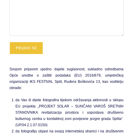
Svojom prijavom ujedno dajete suglasnost, sukladno odredbama
Opće uredbe o zaštiti podataka (EU) 2016/679, umjetničkoj
organizaciji IKS FESTIVAL Split, Ruđera Boškovića 13, kao voditelju
obrade:
da Vas ili dijete fotografira tijekom održavanja aktivnosti u sklopu
EU projekta „PROJEKT SOLAR – SUNČANI VAROŠ SRETNIH
STANOVNIKA revitalizacija prostora i uspostava društveno
kulturnog centra u kontaktnoj zoni povijesne jezgre grada Splita“
(UP.04.2.1.07.0150)
da fotografiju objavi na svojoj internetskoj stranici i na društvenim