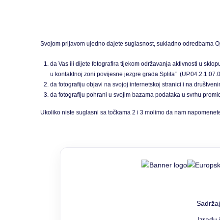
Svojom prijavom ujedno dajete suglasnost, sukladno odredbama Opće
da Vas ili dijete fotografira tijekom održavanja aktivnosti 
u kontaktnoj zoni povijesne jezgre grada Splita“
(UP.04.2.1.07.
da fotografiju objavi na svojoj internetskoj stranici i na društ
da fotografiju pohrani u svojim bazama podataka u svrhu pro
Ukoliko niste suglasni sa točkama 2 i 3 molimo da nam napomenete 
Sadržaj
Izradu 