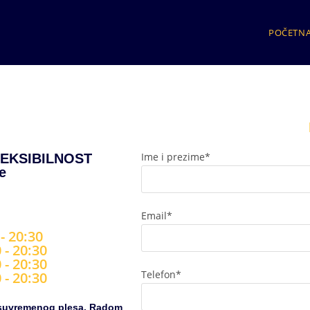
POČETN
Ime i prezime*
LEKSIBILNOST
e
Email*
 - 20:30
 - 20:30
 - 20:30
Telefon*
 - 20:30
a suvremenog plesa. Radom