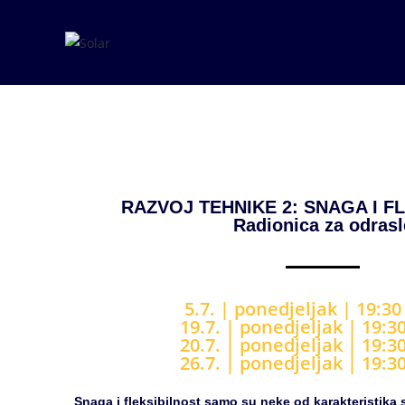
RAZVOJ TEHNIKE 2: SNAGA I F
Radionica za odrasl
5.7. |
ponedjeljak
| 19
:30
19.7. |
ponedjeljak
|
19
:30
20.7. | ponedjeljak | 19:30
26.7. |
ponedjeljak
|
19
:30
Snaga i fleksibilnost samo su neke od karakteristik