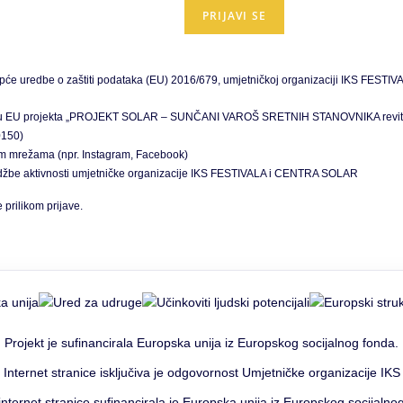
 uredbe o zaštiti podataka (EU) 2016/679, umjetničkoj organizaciji IKS FESTIVAL
u sklopu EU projekta „PROJEKT SOLAR – SUNČANI VAROŠ SRETNIH STANOVNIKA revitali
0150)
venim mrežama (npr. Instagram, Facebook)
midžbe aktivnosti umjetničke organizacije IKS FESTIVALA i CENTRA SOLAR
prilikom prijave.
Projekt je sufinancirala Europska unija iz Europskog socijalnog fonda.
 Internet stranice isključiva je odgovornost Umjetničke organizacije IKS f
internet stranice sufinancirala je Europska unija iz Europskog socijalno