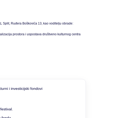
 Split, Ruđera Boškovića 13, kao voditelju obrade:
zacija prostora i uspostava društveno kulturnog centra
estival.
g fonda.