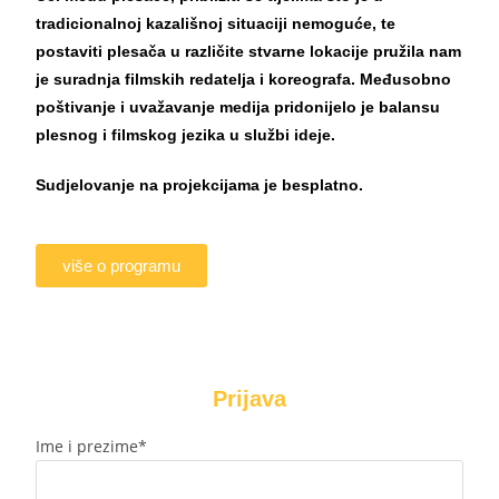
tradicionalnoj kazališnoj situaciji nemoguće, te
postaviti plesača u različite stvarne lokacije pružila nam
je suradnja filmskih redatelja i koreografa.
Međusobno
poštivanje i uvažavanje medija pridonijelo je balansu
plesnog i filmskog jezika u službi ideje.
Sudjelovanje na projekcijama je besplatno.
više o programu
Prijava
Ime i prezime*