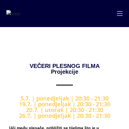
VEČERI PLESNOG FILMA
Projekcije
5.7. | ponedjeljak
| 20
:30 - 21:30
19.7. |
ponedjeljak
|
20
:30 - 21:30
20.7. |
utorak
|
20
:30 - 21:30
26.7. |
ponedjeljak
|
20
:30 - 21:30
Ući među plesače, približiti se tijelima što je u