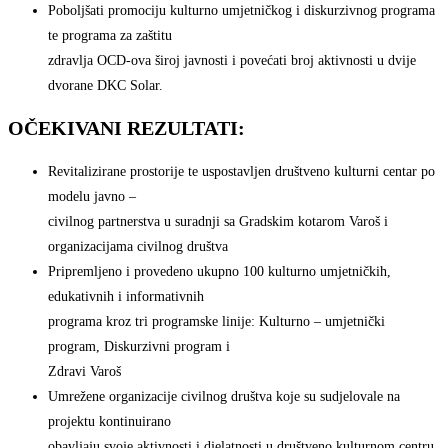
Poboljšati promociju kulturno umjetničkog i diskurzivnog programa
te programa za zaštitu
zdravlja OCD-ova široj javnosti i povećati broj aktivnosti u dvije
dvorane DKC Solar.
OČEKIVANI REZULTATI:
Revitalizirane prostorije te uspostavljen društveno kulturni centar po
modelu javno –
civilnog partnerstva u suradnji sa Gradskim kotarom Varoš i
organizacijama civilnog društva
Pripremljeno i provedeno ukupno 100 kulturno umjetničkih,
edukativnih i informativnih
programa kroz tri programske linije: Kulturno – umjetnički
program, Diskurzivni program i
Zdravi Varoš
Umrežene organizacije civilnog društva koje su sudjelovale na
projektu kontinuirano
obavljaju svoje aktivnosti i djelatnosti u društveno kulturnom centru,