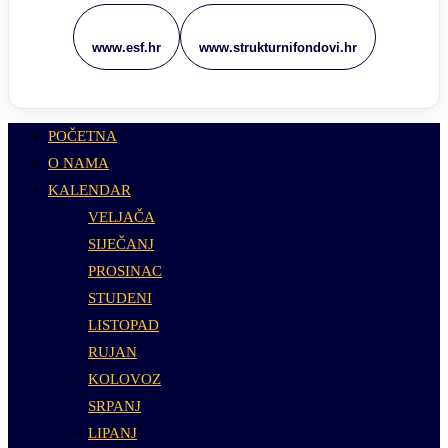
www.esf.hr
www.strukturnifondovi.hr
POČETNA
O NAMA
KALENDAR
VELJAČA
SIJEČANJ
PROSINAC
STUDENI
LISTOPAD
RUJAN
KOLOVOZ
SRPANJ
LIPANJ