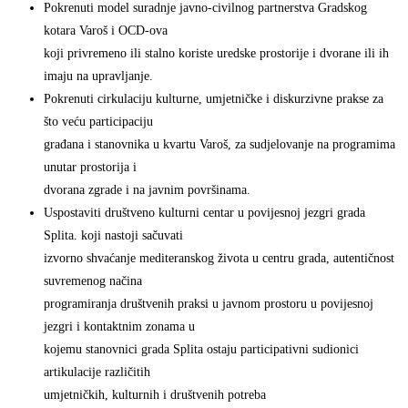
Pokrenuti model suradnje javno-civilnog partnerstva Gradskog
kotara Varoš i OCD-ova
koji privremeno ili stalno koriste uredske prostorije i dvorane ili ih
imaju na upravljanje.
Pokrenuti cirkulaciju kulturne, umjetničke i diskurzivne prakse za
što veću participaciju
građana i stanovnika u kvartu Varoš, za sudjelovanje na programima
unutar prostorija i
dvorana zgrade i na javnim površinama.
Uspostaviti društveno kulturni centar u povijesnoj jezgri grada
Splita. koji nastoji sačuvati
izvorno shvaćanje mediteranskog života u centru grada, autentičnost
suvremenog načina
programiranja društvenih praksi u javnom prostoru u povijesnoj
jezgri i kontaktnim zonama u
kojemu stanovnici grada Splita ostaju participativni sudionici
artikulacije različitih
umjetničkih, kulturnih i društvenih potreba