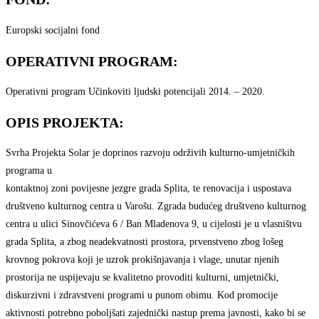
Europski socijalni fond
OPERATIVNI PROGRAM:
Operativni program Učinkoviti ljudski potencijali 2014. – 2020.
OPIS PROJEKTA:
Svrha Projekta Solar je doprinos razvoju održivih kulturno-umjetničkih
programa u
kontaktnoj zoni povijesne jezgre grada Splita, te renovacija i uspostava
društveno kulturnog centra u Varošu. Zgrada budućeg društveno kulturnog
centra u ulici Sinovčićeva 6 / Ban Mladenova 9, u cijelosti je u vlasništvu
grada Splita, a zbog neadekvatnosti prostora, prvenstveno zbog lošeg
krovnog pokrova koji je uzrok prokišnjavanja i vlage, unutar njenih
prostorija ne uspijevaju se kvalitetno provoditi kulturni, umjetnički,
diskurzivni i zdravstveni programi u punom obimu. Kod promocije
aktivnosti potrebno poboljšati zajednički nastup prema javnosti, kako bi se