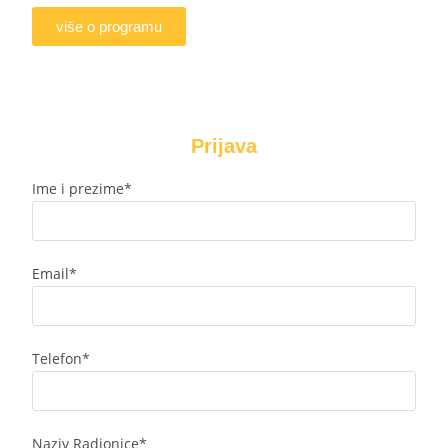
više o programu
Prijava
Ime i prezime*
Email*
Telefon*
Naziv Radionice*