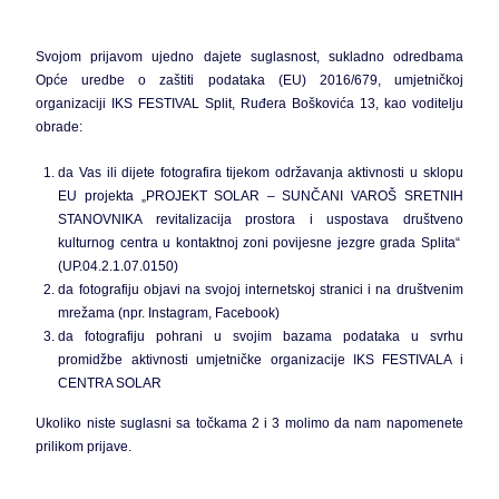
Svojom prijavom ujedno dajete suglasnost, sukladno odredbama
Opće uredbe o zaštiti podataka (EU) 2016/679, umjetničkoj
organizaciji IKS FESTIVAL Split, Ruđera Boškovića 13, kao voditelju
obrade:
da Vas ili dijete fotografira tijekom održavanja aktivnosti u sklopu
EU projekta „PROJEKT SOLAR – SUNČANI VAROŠ SRETNIH
STANOVNIKA revitalizacija prostora i uspostava društveno
kulturnog centra u kontaktnoj zoni povijesne jezgre grada Splita“
(UP.04.2.1.07.0150)
da fotografiju objavi na svojoj internetskoj stranici i na društvenim
mrežama (npr. Instagram, Facebook)
da fotografiju pohrani u svojim bazama podataka u svrhu
promidžbe aktivnosti umjetničke organizacije IKS FESTIVALA i
CENTRA SOLAR
Ukoliko niste suglasni sa točkama 2 i 3 molimo da nam napomenete
prilikom prijave.