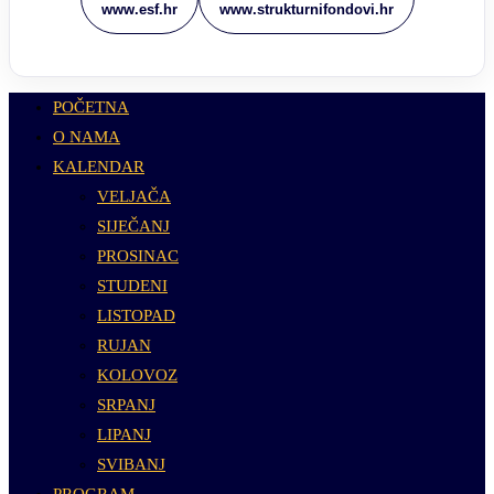
www.esf.hr
www.strukturnifondovi.hr
POČETNA
O NAMA
KALENDAR
VELJAČA
SIJEČANJ
PROSINAC
STUDENI
LISTOPAD
RUJAN
KOLOVOZ
SRPANJ
LIPANJ
SVIBANJ
PROGRAM