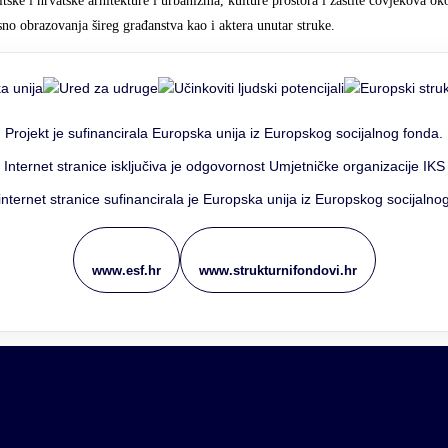
plitske i hrvatske arhitekture i urbanizma, kulture prostora i zaštite čovjekova
sno obrazovanja šireg građanstva kao i aktera unutar struke.
Projekt je sufinancirala Europska unija iz Europskog socijalnog fonda.
 Internet stranice isključiva je odgovornost Umjetničke organizacije IKS f
internet stranice sufinancirala je Europska unija iz Europskog socijalno
www.esf.hr
www.strukturnifondovi.hr