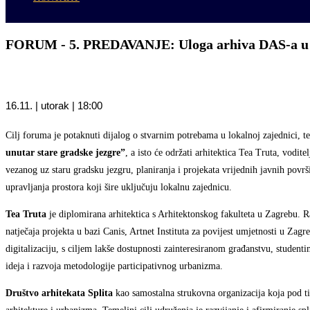
FORUM - 5. PREDAVANJE: Uloga arhiva DAS-a u p
16.11. | utorak | 18:00
Cilj foruma je potaknuti dijalog o stvarnim potrebama u lokalnoj zajednici, t
unutar stare gradske jezgre”
, a isto će održati arhitektica Tea Truta, vodi
vezanog uz staru gradsku jezgru, planiranja i projekata vrijednih javnih povr
upravljanja prostora koji šire uključuju lokalnu zajednicu.
Tea Truta
je diplomirana arhitektica s Arhitektonskog fakulteta u Zagrebu. Ra
natječaja projekta u bazi Canis, Artnet Instituta za povijest umjetnosti u Zag
digitalizaciju, s ciljem lakše dostupnosti zainteresiranom građanstvu, student
ideja i razvoja metodologije participativnog urbanizma.
Društvo arhitekata Splita
kao samostalna strukovna organizacija koja pod tim