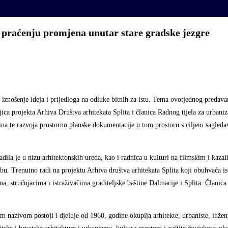
raćenju promjena unutar stare gradske jezgre
e iznošenje ideja i prijedloga na odluke bitnih za istu. Tema ovotjednog predava
teljica projekta Arhiva Društva arhitekata Splita i članica Radnog tijela za urba
šina te razvoja prostorno planske dokumentacije u tom prostoru s ciljem sagleda
dila je u nizu arhitektonskih ureda, kao i radnica u kulturi na filmskim i kazal
rebu. Trenutno radi na projektu Arhiva društva arhitekata Splita koji obuhvaća i
ima, stručnjacima i istraživačima graditeljske baštine Dalmacije i Splita. Članic
 nazivom postoji i djeluje od 1960. godine okuplja arhitekte, urbaniste, inženj