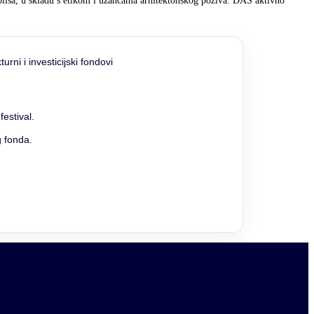
 okoliša, u skladu s etikom i užancama arhitektonskog poziva. DAS aktivno
estival.
g fonda.