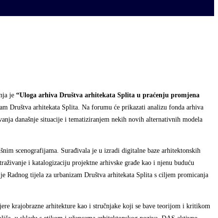
nja je
“
Uloga arhiva Društva arhitekata Splita u praćenju promjena
nizam Društva arhitekata Splita. Na forumu će
prikazati analizu fonda arhiva
vanja današnje situacije i tematiziranjem nekih novih alternativnih modela
išnim scenografijama. Surađivala je u izradi digitalne baze arhitektonskih
straživanje i katalogizaciju projektne arhivske građe kao i njenu buduću
a je Radnog tijela za urbanizam Društva arhitekata Splita s ciljem promicanja
ere krajobrazne arhitekture kao i stručnjake koji se bave teorijom i kritikom