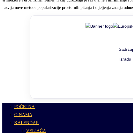
arhitekture i urbanizma. Temeljni cilj udruženja je razvijanje i afirmiranje s
razvija nove metode popularizacije prostornih pitanja i dijeljenja znanja odno
Sadržaj
Izradu 
POČETNA
O NAMA
KALENDAR
VELJAČA