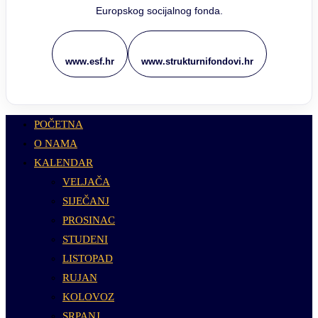
Europskog socijalnog fonda.
www.esf.hr
www.strukturnifondovi.hr
POČETNA
O NAMA
KALENDAR
VELJAČA
SIJEČANJ
PROSINAC
STUDENI
LISTOPAD
RUJAN
KOLOVOZ
SRPANJ