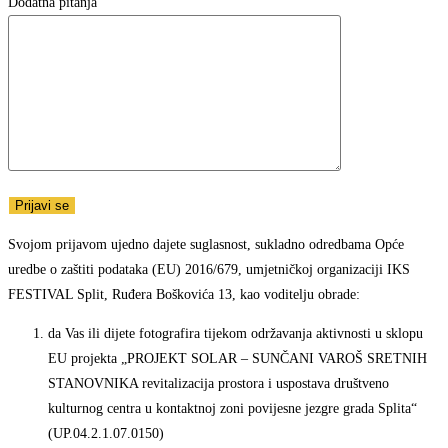
Dodatna pitanja
Svojom prijavom ujedno dajete suglasnost, sukladno odredbama Opće
uredbe o zaštiti podataka (EU) 2016/679, umjetničkoj organizaciji IKS
FESTIVAL Split, Ruđera Boškovića 13, kao voditelju obrade:
da Vas ili dijete fotografira tijekom održavanja aktivnosti u sklopu
EU projekta „PROJEKT SOLAR – SUNČANI VAROŠ SRETNIH
STANOVNIKA revitalizacija prostora i uspostava društveno
kulturnog centra u kontaktnoj zoni povijesne jezgre grada Splita“
(UP.04.2.1.07.0150)