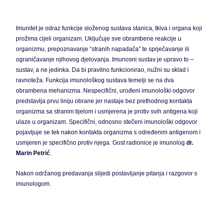
Imunitet je odraz funkcije složenog sustava stanica, tkiva i organa koji
prožima cijeli organizam. Uključuje sve obrambene reakcije u
organizmu, prepoznavanje “stranih napadača” te sprječavanje ili
ograničavanje njihovog djelovanja. Imunosni sustav je upravo to –
sustav, a ne jedinka. Da bi pravilno funkcionirao, nužni su sklad i
ravnoteža. Funkcija imunološkog sustava temelji se na dva
obrambena mehanizma. Nespecifični, urođeni imunološki odgovor
predstavlja prvu liniju obrane jer nastaje bez prethodnog kontakta
organizma sa stranim tijelom i usmjerena je protiv svih antigena koji
ulaze u organizam. Specifični, odnosno stečeni imunološki odgovor
pojavljuje se tek nakon kontakta organizma s određenim antigenom i
usmjeren je specifično protiv njega. Gost radionice je imunolog
dr.
Marin Petrić
.
Nakon održanog predavanja slijedi postavljanje pitanja i razgovor s
imunologom.