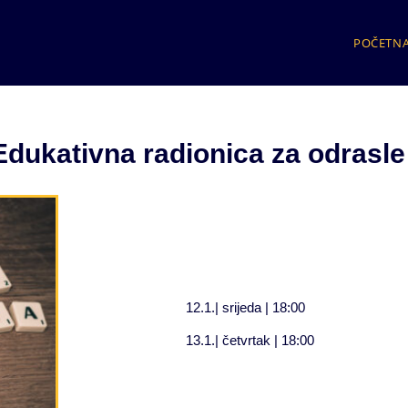
POČETN
kativna radionica za odrasle
12.1.| srijeda | 18:00
13.1.| četvrtak | 18:00