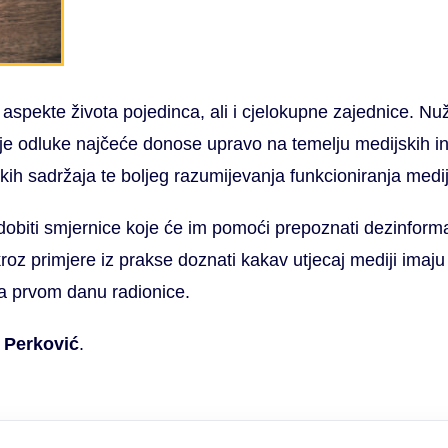
aspekte života pojedinca, ali i cjelokupne zajednice. Nu
oje odluke najčeće donose upravo na temelju medijskih in
skih sadržaja te boljeg razumijevanja funkcioniranja medi
obiti smjernice koje će im pomoći prepoznati dezinformaciju
kroz primjere iz prakse doznati kakav utjecaj mediji imaj
na prvom danu radionice.
 Perković
.