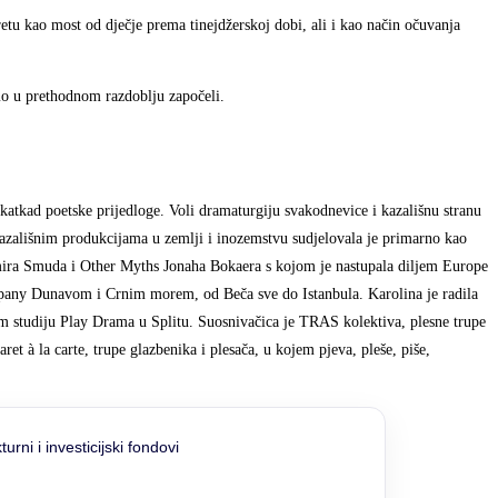
etu kao most od dječje prema tinejdžerskoj dobi, ali i kao način očuvanja
mo u prethodnom razdoblju započeli.
 katkad poetske prijedloge. Voli dramaturgiju svakodnevice i kazališnu stranu
U kazališnim produkcijama u zemlji i inozemstvu sudjelovala je primarno kao
imira Smuda i Other Myths Jonaha Bokaera s kojom je nastupala diljem Europe
mpany Dunavom i Crnim morem, od Beča sve do Istanbula. Karolina je radila
om studiju Play Drama u Splitu. Suosnivačica je TRAS kolektiva, plesne trupe
ret à la carte, trupe glazbenika i plesača, u kojem pjeva, pleše, piše,