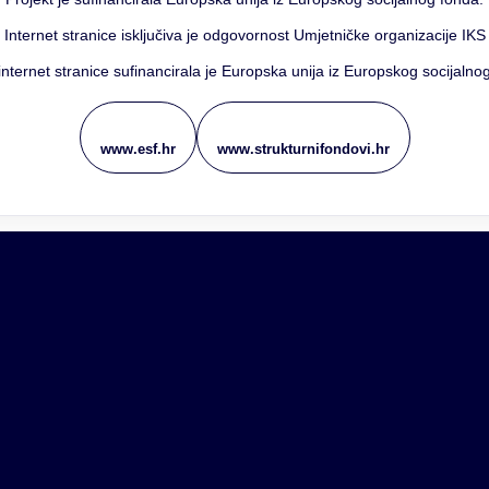
 Internet stranice isključiva je odgovornost Umjetničke organizacije IKS f
internet stranice sufinancirala je Europska unija iz Europskog socijalno
www.esf.hr
www.strukturnifondovi.hr