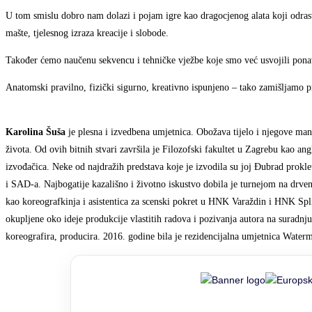
U tom smislu dobro nam dolazi i pojam igre kao dragocjenog alata koji odrasta
mašte, tjelesnog izraza kreacije i slobode.
Također ćemo naučenu sekvencu i tehničke vježbe koje smo već usvojili ponav
Anatomski pravilno, fizički sigurno, kreativno ispunjeno – tako zamišljamo p
Karolina Šuša
je plesna i izvedbena umjetnica. Obožava tijelo i njegove mani
života. Od ovih bitnih stvari završila je Filozofski fakultet u Zagrebu kao an
izvođačica. Neke od najdražih predstava koje je izvodila su joj Đubrad pro
i SAD-a. Najbogatije kazališno i životno iskustvo dobila je turnejom na d
kao koreografkinja i asistentica za scenski pokret u HNK Varaždin i HNK Spl
okupljene oko ideje produkcije vlastitih radova i pozivanja autora na suradnju,
koreografira, producira. 2016. godine bila je rezidencijalna umjetnica Water