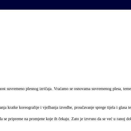
nost suvremeno plesnog izričaja. Vraćamo se osnovama suvremenog plesa, temelj
kratke koreografije i vježbanja izvedbe, proučavanje sprege tijela i glasa te s
je da se pripreme na promjene koje ih čekaju. Zato je izvrsno da se već u ranoj do