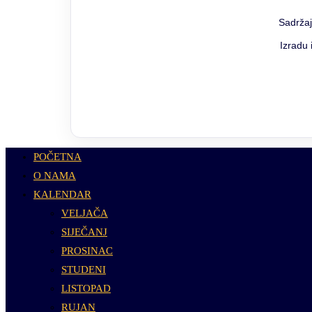
Sadržaj
Izradu 
POČETNA
O NAMA
KALENDAR
VELJAČA
SIJEČANJ
PROSINAC
STUDENI
LISTOPAD
RUJAN