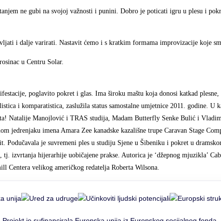
njem ne gubi na svojoj važnosti i punini. Dobro je poticati igru u plesu i pokr
ljati i dalje varirati. Nastavit ćemo i s kratkim formama improvizacije koje s
rosinac u Centru Solar.
festacije, poglavito pokret i glas. Ima široku maštu koja donosi katkad plesne,
glistica i komparatistica, zaslužila status samostalne umjetnice 2011. godine. 
kleta! Natalije Manojlović i TRAS studija, Madam Butterfly Senke Bulić i Vlad
rvenom jedrenjaku imena Amara Zee kanadske kazališne trupe Caravan Stage Co
it. Podučavala je suvremeni ples u studiju Sjene u Šibeniku i pokret u dramsk
 tj. izvrtanja hijerarhije uobičajene prakse. Autorica je ‘džepnog mjuzikla’ Caba
mill Centera velikog američkog redatelja Roberta Wilsona.
Projekt je sufinancirala Europska unija iz Europskog socijalnog fonda.