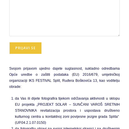
Svojom prijavom ujedno dajete suglasnost, sukladno odredbama
Opće uredbe o zaštiti podataka (EU) 2016/679, umjetničkoj
organizaciji IKS FESTIVAL Split, Ruđera Boškovića 13, kao voditelju
obrade:
da Vas ili dijete fotografira tijekom održavanja aktivnosti u sklopu
EU projekta „PROJEKT SOLAR – SUNČANI VAROŠ SRETNIH
STANOVNIKA revitalizacija prostora i uspostava društveno
kulturnog centra u kontaktnoj zoni povijesne jezgre grada Splita“
(UP.04.2.1.07.0150)
da fotografiju objavi na svojoj internetskoj stranici i na društvenim