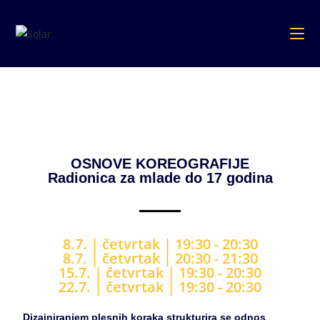
OSNOVE KOREOGRAFIJE
Radionica za mlade do 17 godina
8.7. |
četvrtak
|
19
:30 - 20:30
8.7. |
četvrtak
| 20
:30 - 21:30
15.7. |
četvrtak
|
19
:30 - 20:30
22.7. |
četvrtak
|
19
:30 - 20:3
0
Dizajniranjem plesnih koraka strukturira se odnos