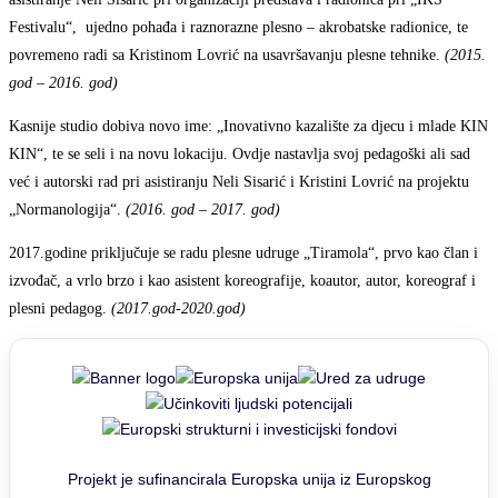
Festivalu“, ujedno pohađa i raznorazne plesno – akrobatske radionice, te
povremeno radi sa Kristinom Lovrić na usavršavanju plesne tehnike.
(2015.
god – 2016. god)
Kasnije studio dobiva novo ime: „Inovativno kazalište za djecu i mlade KIN
KIN“, te se seli i na novu lokaciju. Ovdje nastavlja svoj pedagoški ali sad
već i autorski rad pri asistiranju Neli Sisarić i Kristini Lovrić na projektu
„Normanologija“.
(2016. god – 2017. god)
2017.godine priključuje se radu plesne udruge „Tiramola“, prvo kao član i
izvođač, a vrlo brzo i kao asistent koreografije, koautor, autor, koreograf i
plesni pedagog.
(2017.god-2020.god)
Projekt je sufinancirala Europska unija iz Europskog