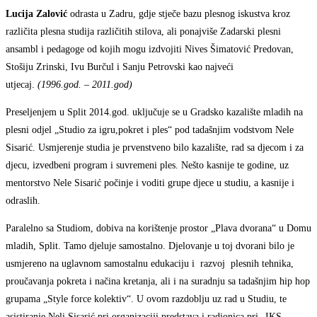
Lucija Zalović
odrasta u Zadru, gdje stječe bazu plesnog iskustva kroz
različita plesna studija različitih stilova, ali ponajviše Zadarski plesni
ansambl i pedagoge od kojih mogu izdvojiti Nives Šimatović Predovan,
Stošiju Zrinski, Ivu Burčul i Sanju Petrovski kao najveći
utjecaj.
(1996.god. – 2011.god)
Preseljenjem u Split 2014.god. uključuje se u Gradsko kazalište mladih na
plesni odjel „Studio za igru,pokret i ples“ pod tadašnjim vodstvom Nele
Sisarić. Usmjerenje studia je prvenstveno bilo kazalište, rad sa djecom i za
djecu, izvedbeni program i suvremeni ples. Nešto kasnije te godine, uz
mentorstvo Nele Sisarić počinje i voditi grupe djece u studiu, a kasnije i
odraslih.
Paralelno sa Studiom, dobiva na korištenje prostor „Plava dvorana“ u Domu
mladih, Split. Tamo djeluje samostalno. Djelovanje u toj dvorani bilo je
usmjereno na uglavnom samostalnu edukaciju i razvoj plesnih tehnika,
proučavanja pokreta i načina kretanja, ali i na suradnju sa tadašnjim hip hop
grupama „Style force kolektiv“. U ovom razdoblju uz rad u Studiu, te
asistiranje Neli Sisarić pri organizaciji predstava i radionica pri „IKS