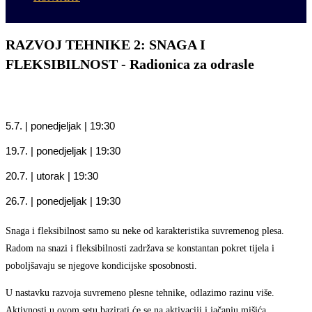
RAZVOJ TEHNIKE 2: SNAGA I
FLEKSIBILNOST - Radionica za odrasle
5.7. | ponedjeljak | 19:30
19.7. | ponedjeljak | 19:30
20.7. | utorak | 19:30
26.7. | ponedjeljak | 19:30
Snaga i fleksibilnost samo su neke od karakteristika suvremenog plesa.
Radom na snazi i fleksibilnosti zadržava se konstantan pokret tijela i
poboljšavaju se njegove kondicijske sposobnosti.
U nastavku razvoja suvremeno plesne tehnike, odlazimo razinu više.
Aktivnosti u ovom setu bazirati će se na aktivaciji i jačanju mišića,