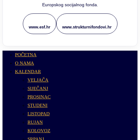
Europskog socijalnog fonda.
www.esf.hr
www.strukturnifondovi.hr
POČETNA
O NAMA
KALENDAR
VELJAČA
SIJEČANJ
PROSINAC
STUDENI
LISTOPAD
RUJAN
KOLOVOZ
SRPANJ