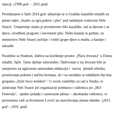
utjecaj.
(1996.god. – 2011.god)
Preseljenjem u Split 2014.god. uključuje se u Gradsko kazalište mladih na
plesni odjel „Studio za igru,pokret i ples“ pod tadašnjim vodstvom Nele
Sisarić. Usmjerenje studia je prvenstveno bilo kazalište, rad sa djecom i za
djecu, izvedbeni program i suvremeni ples. Nešto kasnije te godine, uz
mentorstvo Nele Sisarić počinje i voditi grupe djece u studiu, a kasnije i
odraslih.
Paralelno sa Studiom, dobiva na korištenje prostor „Plava dvorana“ u Domu
mladih, Split. Tamo djeluje samostalno. Djelovanje u toj dvorani bilo je
usmjereno na uglavnom samostalnu edukaciju i razvoj plesnih tehnika,
proučavanja pokreta i načina kretanja, ali i na suradnju sa tadašnjim hip hop
grupama „Style force kolektiv“. U ovom razdoblju uz rad u Studiu, te
asistiranje Neli Sisarić pri organizaciji predstava i radionica pri „IKS
Festivalu“, ujedno pohađa i raznorazne plesno – akrobatske radionice, te
povremeno radi sa Kristinom Lovrić na usavršavanju plesne tehnike.
(2015.
god – 2016. god)