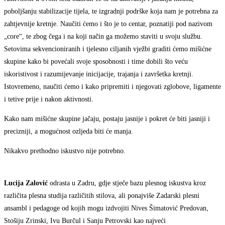
poboljšanju stabilizacije tijela, te izgradnji podrške koja nam je potrebna za
zahtjevnije kretnje. Naučiti ćemo i što je to centar, poznatiji pod nazivom
„core“, te zbog čega i na koji način ga možemo staviti u svoju službu.
Setovima sekvencioniranih i tjelesno ciljanih vježbi graditi ćemo mišićne
skupine kako bi povećali svoje sposobnosti i time dobili što veću
iskoristivost i razumijevanje inicijacije, trajanja i završetka kretnji.
Istovremeno, naučiti ćemo i kako pripremiti i njegovati zglobove, ligamente
i tetive prije i nakon aktivnosti.
Kako nam mišićne skupine jačaju, postaju jasnije i pokret će biti jasniji i
precizniji, a mogućnost ozljeda biti će manja.
Nikakvo prethodno iskustvo nije potrebno.
Lucija Zalović
odrasta u Zadru, gdje stječe bazu plesnog iskustva kroz
različita plesna studija različitih stilova, ali ponajviše Zadarski plesni
ansambl i pedagoge od kojih mogu izdvojiti Nives Šimatović Predovan,
Stošiju Zrinski, Ivu Burčul i Sanju Petrovski kao najveći