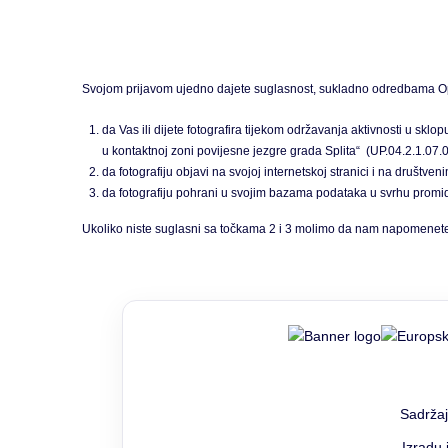
Svojom prijavom ujedno dajete suglasnost, sukladno odredbama Opće
da Vas ili dijete fotografira tijekom održavanja aktivnosti 
u kontaktnoj zoni povijesne jezgre grada Splita“
(UP.04.2.1.07.
da fotografiju objavi na svojoj internetskoj stranici i na društ
da fotografiju pohrani u svojim bazama podataka u svrhu pro
Ukoliko niste suglasni sa točkama 2 i 3 molimo da nam napomenete 
Sadržaj
Izradu 