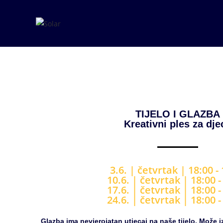
TIJELO I GLAZBA
Kreativni ples za dje
3.6. |
četvrtak | 18
:00 -
10.6. |
četvrtak | 18
:00 -
17.6. |
četvrtak | 18
:00 -
24.6. |
četvrtak | 18
:00 -
Glazba ima nevjerojatan utjecaj na naše tijelo.
Može i