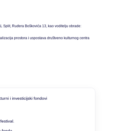
 Split, Ruđera Boškovića 13, kao voditelju obrade:
zacija prostora i uspostava društveno kulturnog centra
estival.
g fonda.