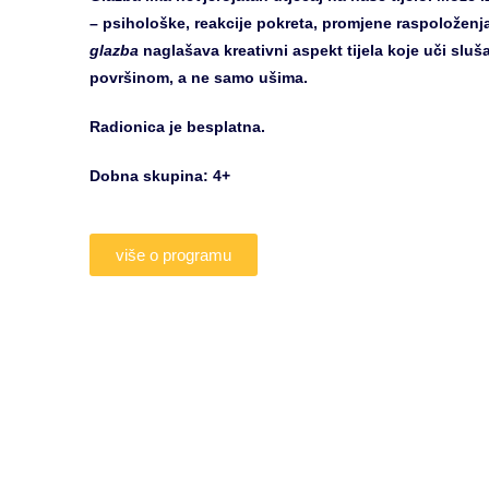
– psihološke, reakcije pokreta, promjene raspolože
glazba
naglašava kreativni aspekt tijela koje uči slu
površinom, a ne samo ušima.
Radionica je besplatna.
Dobna skupina: 4+
više o programu