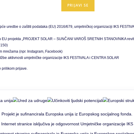
 uredbe o zaštiti podataka (EU) 2016/679, umjetničkoj organizaciji IKS FESTIVAL
u sklopu EU projekta „PROJEKT SOLAR – SUNČANI VAROŠ SRETNIH STANOVNIKA revitali
0150)
venim mrežama (npr. Instagram, Facebook)
midžbe aktivnosti umjetničke organizacije IKS FESTIVALA i CENTRA SOLAR
prilikom prijave.
Projekt je sufinancirala Europska unija iz Europskog socijalnog fonda.
 Internet stranice isključiva je odgovornost Umjetničke organizacije IKS f
internet stranice sufinancirala je Europska unija iz Europskog socijalno