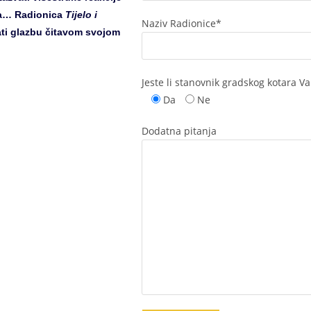
nja… Radionica
Tijelo i
Naziv Radionice*
šati glazbu čitavom svojom
Jeste li stanovnik gradskog kotara Va
Da
Ne
Dodatna pitanja