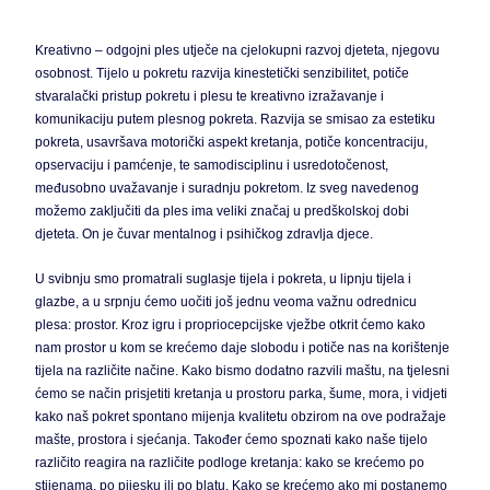
Kreativno – odgojni ples utječe na cjelokupni razvoj djeteta, njegovu
osobnost. Tijelo u pokretu razvija kinestetički senzibilitet, potiče
stvaralački pristup pokretu i plesu te kreativno izražavanje i
komunikaciju putem plesnog pokreta. Razvija se smisao za estetiku
pokreta, usavršava motorički aspekt kretanja, potiče koncentraciju,
opservaciju i pamćenje, te samodisciplinu i usredotočenost,
međusobno uvažavanje i suradnju pokretom. Iz sveg navedenog
možemo zaključiti da ples ima veliki značaj u predškolskoj dobi
djeteta. On je čuvar mentalnog i psihičkog zdravlja djece.
U svibnju smo promatrali suglasje tijela i pokreta, u lipnju tijela i
glazbe, a u srpnju ćemo uočiti još jednu veoma važnu odrednicu
plesa: prostor. Kroz igru i propriocepcijske vježbe otkrit ćemo kako
nam prostor u kom se krećemo daje slobodu i potiče nas na korištenje
tijela na različite načine. Kako bismo dodatno razvili maštu, na tjelesni
ćemo se način prisjetiti kretanja u prostoru parka, šume, mora, i vidjeti
kako naš pokret spontano mijenja kvalitetu obzirom na ove podražaje
mašte, prostora i sjećanja. Također ćemo spoznati kako naše tijelo
različito reagira na različite podloge kretanja: kako se krećemo po
stijenama, po pijesku ili po blatu. Kako se krećemo ako mi postanemo