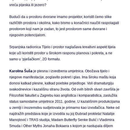
vreća pijeska ili jezero?
Budući da u prostoru dvorane imamo projektor, koristit ćemo slike
različitih prostora i okolina, kako bismo u konačnici naučili raspolagati
prostorom koji nam je zadan, to jest prostorom same dvorane i
njegovim potencijalom.
Srpanjska radionica Tijelo i prostor naglašava kreativni aspekt tijela
koje uči koristiti prostor u širokom rasponu planova i pokreta, a ne
samo u ‘pješačkom’, 2D formatu.
Karolina Šuša
je plesna i izvedbena umjetnica. Obožava tijelo i
njegove manifestacije, poglavito pokret i glas. Ima široku maštu koja
donosi katkad plesne, katkad poetske prijedloge. Voli dramaturgiju
svakodnevice i kazališnu stranu života. Od ovih bitnih stvari završila je
Filozofski fakultet u Zagrebu kao anglistica i komparatistica, zaslužila
status samostalne umjetnice 2011. godine. U kazališnim produkcijama
u zemlji i inozemstvu sudjelovala je primarno kao izvođačica. Neke od
najdražih predstava koje je izvodila su joj Đubrad prokleta! Natalije
Manojlović i TRAS studija, Madam Butterfly Senke Bulić i Vladimira
Smuda i Other Myths Jonaha Bokaera s kojom je nastupala diljem