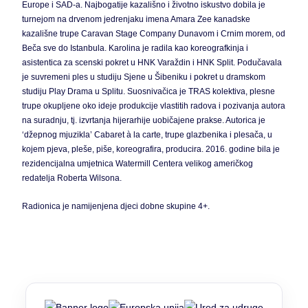
Europe i SAD-a. Najbogatije kazališno i životno iskustvo dobila je
turnejom na drvenom jedrenjaku imena Amara Zee kanadske
kazališne trupe Caravan Stage Company Dunavom i Crnim morem, od
Beča sve do Istanbula. Karolina je radila kao koreografkinja i
asistentica za scenski pokret u HNK Varaždin i HNK Split. Podučavala
je suvremeni ples u studiju Sjene u Šibeniku i pokret u dramskom
studiju Play Drama u Splitu. Suosnivačica je TRAS kolektiva, plesne
trupe okupljene oko ideje produkcije vlastitih radova i pozivanja autora
na suradnju, tj. izvrtanja hijerarhije uobičajene prakse. Autorica je
‘džepnog mjuzikla’ Cabaret à la carte, trupe glazbenika i plesača, u
kojem pjeva, pleše, piše, koreografira, producira. 2016. godine bila je
rezidencijalna umjetnica Watermill Centera velikog američkog
redatelja Roberta Wilsona.
Radionica je namijenjena djeci dobne skupine 4+.