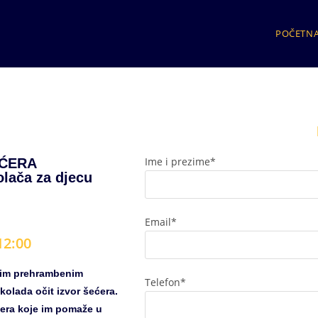
POČETN
Ime i prezime*
EĆERA
olača za djecu
Email*
12
:00
ekim prehrambenim
Telefon*
kolada očit izvor šećera.
ćera koje im pomaže u