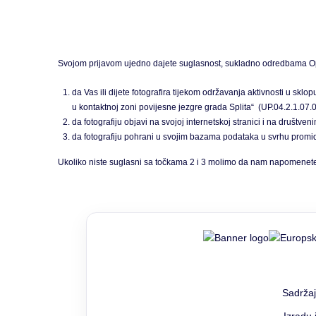
Svojom prijavom ujedno dajete suglasnost, sukladno odredbama Opće
da Vas ili dijete fotografira tijekom održavanja aktivnosti 
u kontaktnoj zoni povijesne jezgre grada Splita“
(UP.04.2.1.07.
da fotografiju objavi na svojoj internetskoj stranici i na društ
da fotografiju pohrani u svojim bazama podataka u svrhu pro
Ukoliko niste suglasni sa točkama 2 i 3 molimo da nam napomenete 
Sadržaj