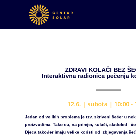
ZDRAVI KOLAČI BEZ Š
Interaktivna radionica pečenja k
12.6. |
subota | 10
:00 -
Jedan od velikih problema je tzv. skriveni šećer u n
proizvodima. Tako su, na primjer, kolači, sladoled i čo
Djeca također imaju velike koristi od izbjegavanja še