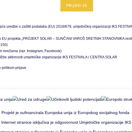
 uredbe o zaštiti podataka (EU) 2016/679, umjetničkoj organizaciji IKS FESTIVAL
u sklopu EU projekta „PROJEKT SOLAR – SUNČANI VAROŠ SRETNIH STANOVNIKA revitali
0150)
venim mrežama (npr. Instagram, Facebook)
midžbe aktivnosti umjetničke organizacije IKS FESTIVALA i CENTRA SOLAR
prilikom prijave.
Projekt je sufinancirala Europska unija iz Europskog socijalnog fonda.
 Internet stranice isključiva je odgovornost Umjetničke organizacije IKS f