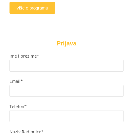
više o programu
Prijava
Ime i prezime*
Email*
Telefon*
Naziv Radionice*