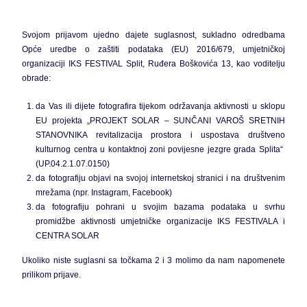
Svojom prijavom ujedno dajete suglasnost, sukladno odredbama
Opće uredbe o zaštiti podataka (EU) 2016/679, umjetničkoj
organizaciji IKS FESTIVAL Split, Ruđera Boškovića 13, kao voditelju
obrade:
da Vas ili dijete fotografira tijekom održavanja aktivnosti u sklopu
EU projekta „PROJEKT SOLAR – SUNČANI VAROŠ SRETNIH
STANOVNIKA revitalizacija prostora i uspostava društveno
kulturnog centra u kontaktnoj zoni povijesne jezgre grada Splita“
(UP.04.2.1.07.0150)
da fotografiju objavi na svojoj internetskoj stranici i na društvenim
mrežama (npr. Instagram, Facebook)
da fotografiju pohrani u svojim bazama podataka u svrhu
promidžbe aktivnosti umjetničke organizacije IKS FESTIVALA i
CENTRA SOLAR
Ukoliko niste suglasni sa točkama 2 i 3 molimo da nam napomenete
prilikom prijave.